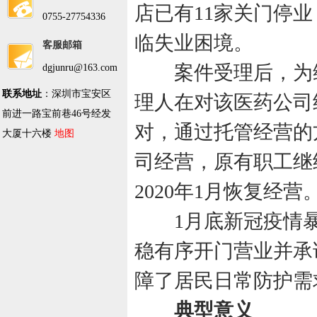
店已有
11
家关门停业
0755-27754336
临失业困境。
客服邮箱
案件受理后，为维
dgjunru@163.com
联系地址
：深圳市宝安区
理人在对该医药公司
前进一路宝前巷46号经发
对，通过托管经营的
大厦十六楼
地图
司经营，原有职工继
2020
年
1
月恢复经营
1
月底新冠疫情
稳有序开门营业并承
障了居民日常防护需
典型意义