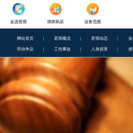
走进君孺
律师风采
业务范围
网站首页
|
君孺概况
|
君孺动态
|
业
劳动争议
|
工伤事故
|
人身损害
|
债