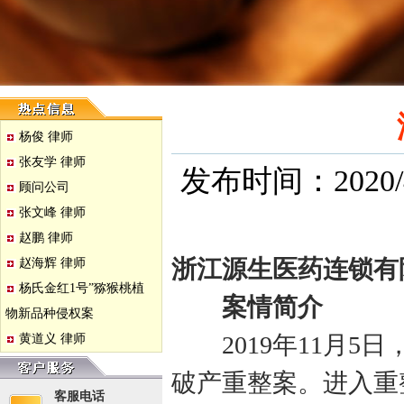
杨俊 律师
张友学 律师
发布时间：2020/
顾问公司
张文峰 律师
赵鹏 律师
浙江源生医药连锁有
赵海辉 律师
杨氏金红1号”猕猴桃植
案情简介
物新品种侵权案
2019
年
11
月
5
日
黄道义 律师
破产重整案。进入重
客服电话