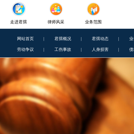
走进君孺
律师风采
业务范围
网站首页
|
君孺概况
|
君孺动态
|
业
劳动争议
|
工伤事故
|
人身损害
|
债