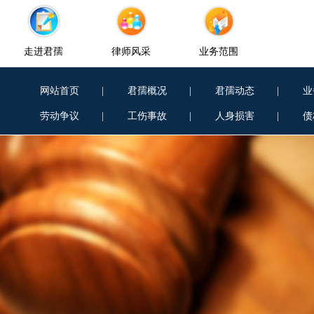
走进君孺
律师风采
业务范围
网站首页
|
君孺概况
|
君孺动态
|
业
劳动争议
|
工伤事故
|
人身损害
|
债