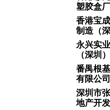
塑胶盒
香港
制造（
永兴
（深圳
番禺
有限公
深圳市
地产开